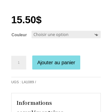
15.50
$
Couleur
quantité
Ajouter au panier
de
Lang
Yarns
UGS :
LA1089
-
Crealino
Informations