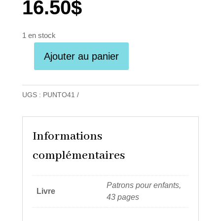
16.50
$
1 en stock
Ajouter au panier
quantité
de
Lang
UGS :
PUNTO41
Punto
Books
Punto
Informations
41
complémentaires
|
Kids
Atlantis
Patrons pour enfants,
Livre
-
43 pages