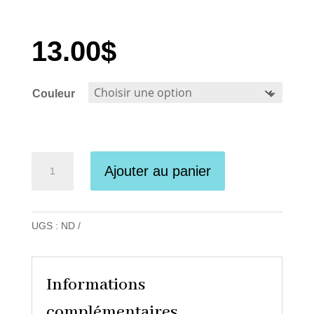
13.00
$
Couleur
quantité
Ajouter au panier
de
Lang
Sock
UGS :
ND
Yarns
-
Jawoll
Informations
Silk
complémentaires