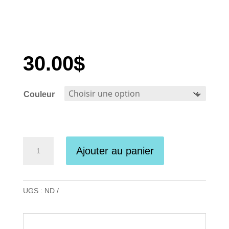
30.00
$
Couleur
quantité
Ajouter au panier
de
Lang
Yarns
UGS :
ND
-
Orion